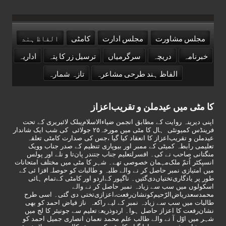
مجلس مشاورت
مجلس ادارت
کامٹی
الفاظ ہند
خبرنامہ
دریچہ
سرگرمیاں
ترسیل زر کا پتہ
اداریہ
الفاظ ہند طرحی مشاعرہ
تازہ شمارہ
کا مٹی میں عیدملن و تقریب‌اعزاز
اپنی دیرینہ روایت کے مطابق انجمن ضیاء‌الاسلام‌پبلک لائبریری کے تحت
فرینڈس کمیونٹی ہال کا مٹی میں مورخہ‌٢٥ جولائی کی شب ایک شاندار
عیدملن و تقریب‌اعزاز کا انعقاد کیا گیا ،جس ‌کی صدارت کامٹی تعلقہ‌
تعلیمی ‌رابطہ کمیٹی کے ممبر اور بیوپاری تنظیم کے صدر جناب وویک
منگتانی صاحب نے کی‌۔ افسر‌لتعلیم ‌جناب جتندر پان‌تا و نلے اور پولس
انسپکٹر اُ‌تمّ ملک‌مہمان خصوصی تھے۔ شہر کا مٹی میں مختلف امتحانات
میں امتیازی نمبر حاصل کر نے والے طلبہ و طالبات کو حوصلہ‌افزا ئی کے
طور پر یادگاری‌تختیاں‌دی‌گئیں‌۔ ناگپور کےاردو اور کامٹی کےتمام ہائی
اسکولوں میں سب سے زیادہ نمبر حاصل کر نے والے
محمدسعدریاض‌الرّ‌حیم‌کونشان‌رفعت،اعزازی‌تختی دی گئی‌۔ اسی طرح
طالبات میں سب سے زیادہ نمبر کے لیے راکعہ ناز فیاض احمد کو بھی
نشان‌رفعت کا اعزاز حاصل ہوا۔ اردوذریعۂ‌تعلیم سے جونیئر کا لج میں
شہر میں اوّ‌ل آ نے والے طالب علم محمد نعمان انصاری جمیل احمد کو