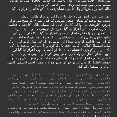
بھی نشان رفعت سے نوازا گیا۔ کا مٹی کے جونیئر کالجوں میں بلا تفریق
میڈیم شہر میں سب سے زیادہ نمبر حاصل کر نے والی
طالبہ‌آنچل‌راجیش‌اگر وال کا بھی نشان‌رفعت‌دے کو شاندار اعزاز کیا گیا۔
ایم‌۔ بی‌۔ بی‌۔ ایس میں داخلہ پا نے وا لی ہو نہار طالبہ عائشہ‌
صدف‌عبدالوحید کو نشان‌ افتخار تفویض کیا گیا۔ بشریٰ ناز شیخ سر فراز
چارٹرڈ اکاؤ‌نٹنٹ بننے وا لی کا مٹی کی پہلی مسلم طالبہ کا نشان عظمت
یاد گاری تختی دے کر اعزاز کیا گیا۔ فرح ناز قریشی کا بی‌۔ ایڈ، میرٹ
لسٹ میں چوتھا مقام حاصل کر نے پر اعزاز کیا گیا۔ کا مٹی شہر کی
اولین خاتون وکیل راضیہ شبنم‌قادری نے قانون کے مختلف امتحانات پاس
کر کے اپنی قابلیت کا لوہا منوایا اور دوسروں کے لیے مثال قائم کی، ان کا
شاند استقبال کیاگیا۔ کامٹی فٹ بال کا گڑھ رہا ہے، اس لیےفٹ بال کے
ایک ہو نہار کھلاڑی احتشام احمد اظہار احمد کا بھی اعزاز کیا گیا اور
انھیں نشان کمال کی یاد گاری تختی پیش کی گئی‌۔ دینی تعلیم کےساتھ
عصری تعلیم حاصل کر نے والے اور ملی معاملات میں پیش پیش رہنے والے
جمعیتہ‌العلماء کا مٹی کے نو جو ان صدر مو لا نا ممتاز احمد قاسمی کابھی
اعزاز و استقبال کیا گیا۔
مہمانوں میں ادبی و علمی شخصیت ڈاکٹر محمد یٰسین قدو ی‌،
ڈاکٹرمدت‌الاختر ،محمد حفظ الرحمٰن، ڈاکٹر ارشد جمال، صادق
الزماں، احفا ظ‌الحق انصاری، ڈاکٹر نسیم اختر ، شیخ عبد
الوحیدوغیرہ جیسی شخصیات کے علا وہ عمائدین شہر کی خاصی
تعداد موجود تھی‌۔محترمہ شاہجہاں حیدری اور محمد ایوب
صاحب نے نظامت کے فرائض بخوبی انجام دیے۔ محمد توحیدالحق
انصاری نے رسم‌شکر یہ ادا کی‌۔ اس تقریب کے انتظام و انصرام
میں وقاراحمد(منتظم لائبریری‌)، مزمل‌جہاں‌ (سربراہ
‌اصلاح‌گروپ‌)، نشاط ‌اخترانصاری، سہیل‌حکیم ،محمد عارف وغیرہ
شامل تھے۔ اس تقریب کی کا میا بی میں شکیل احمد صابر(شبھم
ڈیولپرس‌) کا بڑا ہاتھ رہا ہے۔