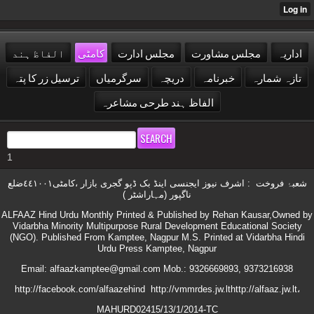
اداریہ
مجلس مشاورت
مجلس ادارت
کامٹی
الفاظ ہند
تازہ شمارہ
خبرنامہ
دریچہ
سرگرمیاں
ترسیل زر کا پتہ
الفاظ ہند طرحی مشاعرہ
1
شعبۂ فروخت : اشرف نیوز ایجنسی اینڈ بک ڈپو گجری بازار ،کامٹی٤٤١٠٠١ضلع
ناگپور (مہاراشٹر )
ALFAAZ Hind Urdu Monthly Printed & Published by Rehan Kausar,Owned by
Vidarbha Minority Multipurpose Rural Development Educational Society
(NGO). Published From Kamptee, Nagpur M.S. Printed at Vidarbha Hindi
Urdu Press Kamptee, Nagpur
Email: alfaazkamptee@gmail.com Mob.: 9326669893, 9373216938
http://facebook.com/alfaazehind http://vmmrdes.jw.lthttp://alfaaz.jw.lt،
MAHURD02415/13/1/2014-TC